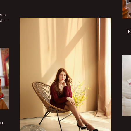
ляю
ем —
Б
ги