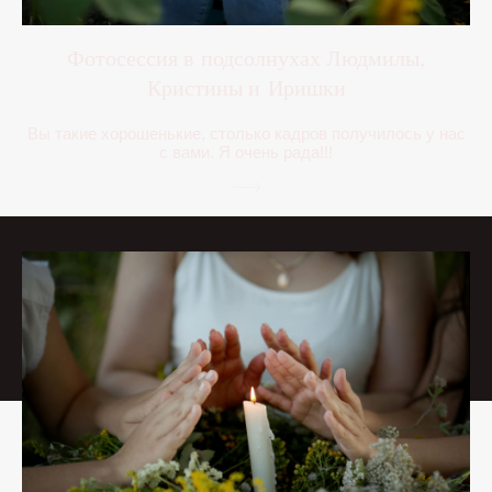
Фотосессия в подсолнухах Людмилы,
Кристины и Иришки
Вы такие хорошенькие, столько кадров получилось у нас
с вами. Я очень рада!!!