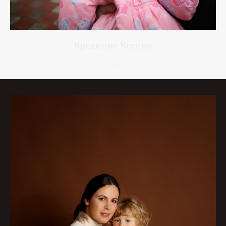
Крещение Ксении