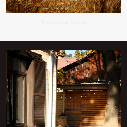
Фотосессия Олеси