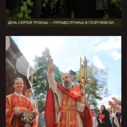
ДЕНЬ СВЯТОЙ ТРОИЦЫ — ПЯТИДЕСЯТНИЦА В ГЕОРГИЕВСКИЙ ХРАМ С. ВАНИЛОВО